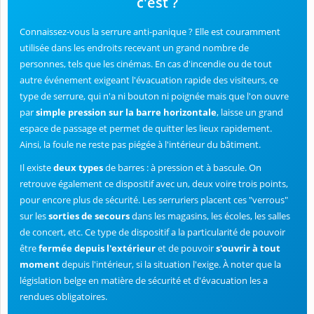
c'est ?
Connaissez-vous la serrure anti-panique ? Elle est couramment
utilisée dans les endroits recevant un grand nombre de
personnes, tels que les cinémas. En cas d'incendie ou de tout
autre événement exigeant l'évacuation rapide des visiteurs, ce
type de serrure, qui n'a ni bouton ni poignée mais que l'on ouvre
par
simple pression sur la barre horizontale
, laisse un grand
espace de passage et permet de quitter les lieux rapidement.
Ainsi, la foule ne reste pas piégée à l'intérieur du bâtiment.
Il existe
deux types
de barres : à pression et à bascule. On
retrouve également ce dispositif avec un, deux voire trois points,
pour encore plus de sécurité. Les serruriers placent ces "verrous"
sur les
sorties de secours
dans les magasins, les écoles, les salles
de concert, etc. Ce type de dispositif a la particularité de pouvoir
être
fermée depuis l'extérieur
et de pouvoir
s'ouvrir à tout
moment
depuis l'intérieur, si la situation l'exige. À noter que la
législation belge en matière de sécurité et d'évacuation les a
rendues obligatoires.