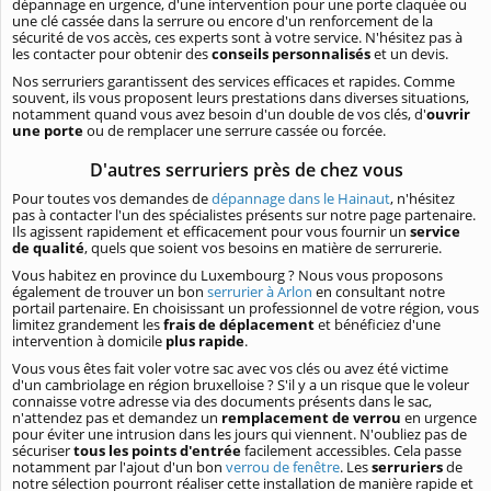
dépannage en urgence, d'une intervention pour une porte claquée ou
une clé cassée dans la serrure ou encore d'un renforcement de la
sécurité de vos accès, ces experts sont à votre service. N'hésitez pas à
les contacter pour obtenir des
conseils personnalisés
et un devis.
Nos serruriers garantissent des services efficaces et rapides. Comme
souvent, ils vous proposent leurs prestations dans diverses situations,
notamment quand vous avez besoin d'un double de vos clés, d'
ouvrir
une porte
ou de remplacer une serrure cassée ou forcée.
D'autres serruriers près de chez vous
Pour toutes vos demandes de
dépannage dans le Hainaut
, n'hésitez
pas à contacter l'un des spécialistes présents sur notre page partenaire.
Ils agissent rapidement et efficacement pour vous fournir un
service
de qualité
, quels que soient vos besoins en matière de serrurerie.
Vous habitez en province du Luxembourg ? Nous vous proposons
également de trouver un bon
serrurier à Arlon
en consultant notre
portail partenaire. En choisissant un professionnel de votre région, vous
limitez grandement les
frais de déplacement
et bénéficiez d'une
intervention à domicile
plus rapide
.
Vous vous êtes fait voler votre sac avec vos clés ou avez été victime
d'un cambriolage en région bruxelloise ? S'il y a un risque que le voleur
connaisse votre adresse via des documents présents dans le sac,
n'attendez pas et demandez un
remplacement de verrou
en urgence
pour éviter une intrusion dans les jours qui viennent. N'oubliez pas de
sécuriser
tous les points d'entrée
facilement accessibles. Cela passe
notamment par l'ajout d'un bon
verrou de fenêtre
. Les
serruriers
de
notre sélection pourront réaliser cette installation de manière rapide et