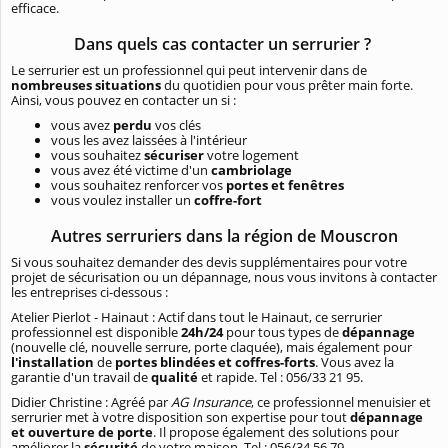
efficace.
Dans quels cas contacter un serrurier ?
Le serrurier est un professionnel qui peut intervenir dans de
nombreuses situations
du quotidien pour vous prêter main forte.
Ainsi, vous pouvez en contacter un si :
vous avez
perdu
vos clés
vous les avez laissées à l'intérieur
vous souhaitez
sécuriser
votre logement
vous avez été victime d'un
cambriolage
vous souhaitez renforcer vos
portes et fenêtres
vous voulez installer un
coffre-fort
Autres serruriers dans la région de Mouscron
Si vous souhaitez demander des devis supplémentaires pour votre
projet de sécurisation ou un dépannage, nous vous invitons à contacter
les entreprises ci-dessous :
Atelier Pierlot - Hainaut : Actif dans tout le Hainaut, ce serrurier
professionnel est disponible
24h/24
pour tous types de
dépannage
(nouvelle clé, nouvelle serrure, porte claquée), mais également pour
l'installation
de
portes blindées et coffres-forts
. Vous avez la
garantie d'un travail de
qualité
et rapide. Tel : 056/33 21 95.
Didier Christine : Agréé par
AG Insurance
, ce professionnel menuisier et
serrurier met à votre disposition son expertise pour tout
dépannage
et ouverture de porte
. Il propose également des solutions pour
améliorer la
sécurité
de votre maison. Tel : 056/34 56 79.